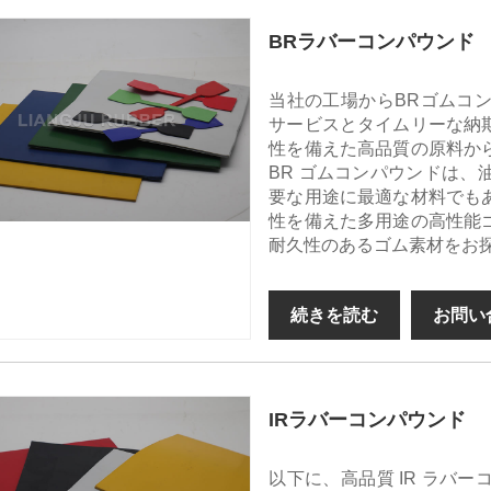
BRラバーコンパウンド
当社の工場からBRゴムコ
サービスとタイムリーな納
性を備えた高品質の原料か
BR ゴムコンパウンドは
要な用途に最適な材料でも
性を備えた多用途の高性能
耐久性のあるゴム素材をお探
続きを読む
お問い
IRラバーコンパウンド
以下に、高品質 IR ラバ