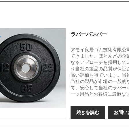
ラバーバンパー
アモイ良居ゴム技術有限公
てきました。ほとんどの企
なるアプローチを採用して
り当社の製品の品質が保証
高い評価を得ています。当
当社の製品が市場の一般的
て、安心して当社のラバー
ーツ用品とお客様に最適な
続きを読む
お問い