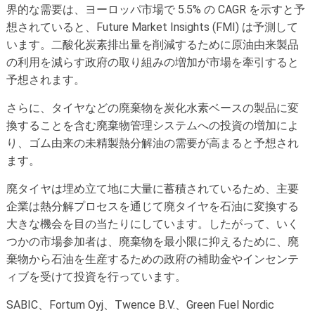
界的な需要は、ヨーロッパ市場で 5.5% の CAGR を示すと予
想されていると、Future Market Insights (FMI) は予測して
います。二酸化炭素排出量を削減するために原油由来製品
の利用を減らす政府の取り組みの増加が市場を牽引すると
予想されます。
さらに、タイヤなどの廃棄物を炭化水素ベースの製品に変
換することを含む廃棄物管理システムへの投資の増加によ
り、ゴム由来の未精製熱分解油の需要が高まると予想され
ます。
廃タイヤは埋め立て地に大量に蓄積されているため、主要
企業は熱分解プロセスを通じて廃タイヤを石油に変換する
大きな機会を目の当たりにしています。したがって、いく
つかの市場参加者は、廃棄物を最小限に抑えるために、廃
棄物から石油を生産するための政府の補助金やインセンテ
ィブを受けて投資を行っています。
SABIC、Fortum Oyj、Twence B.V.、Green Fuel Nordic