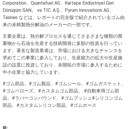
Corporation、Quantafuel AS、Kartepe Endüstriyel Geri
Dönüşüm SAN。 ve TİC. A.Ş.、Pyrum Innovations AG、
Tasnee などは、レポートの完全版で紹介されているゴム由
来の未精製熱分解油のメーカーの一部です。
主要企業は、熱分解プロセスを通じてさまざまな種類の廃
棄物から石油を生産する技術開発に多額の投資を行ってい
ます。著名な製造業者は、市場における大きなチャンスを
求めてこの事業に参入しており、生産能力の拡大や生産施
設の設置に投資しており、未開拓の市場に参入するために
中小企業と協力しています。
#ゴム部品、#ゴム製品、#ゴムシール、#ゴムガスケット、
#ゴムベローズ、#カスタムゴム部品、 #自動車用ゴム部
品、#ラバーコンパウンド、#ゴムブッシュ#シリコンゴム
部品、#カスタムシリコン部品、#ゴムホース
前: