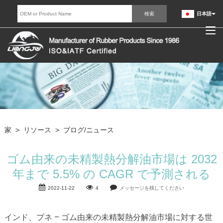
日本語
家
>
リソース
>
ブログ/ニュース
ゴム由来の未精製熱分解油市場は 2032
年まで 5.5% の CAGR で予測される
2022-11-22
4
メッセージを残してください
インド、プネ – ゴム由来の未精製熱分解油市場に対する世